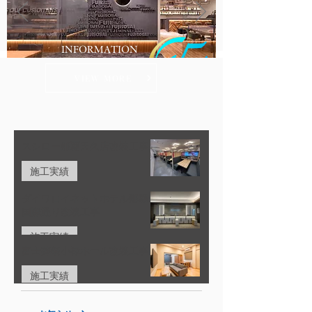
INFORMATION
VIEW MORE
すべてのお客様にご満足
を。
スシロー那覇天久店改装工事
施工実績
ダイワロイネットホテル那覇
国際通り改装工事
施工実績
富士葬祭小禄ホール改装工事
施工実績