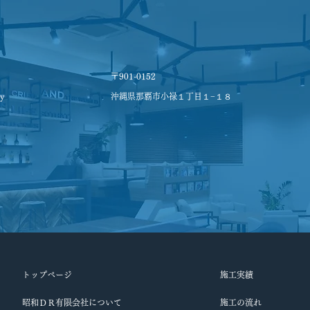
〒901-0152
y
沖縄県那覇市小禄１丁目１−１８
トップページ
施工実績
昭和ＤＲ有限会社について
施工の流れ