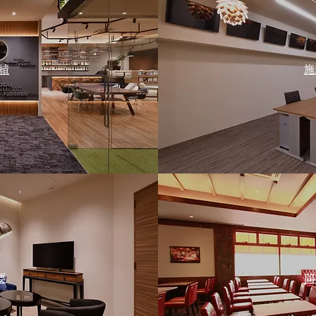
績
​
要
問