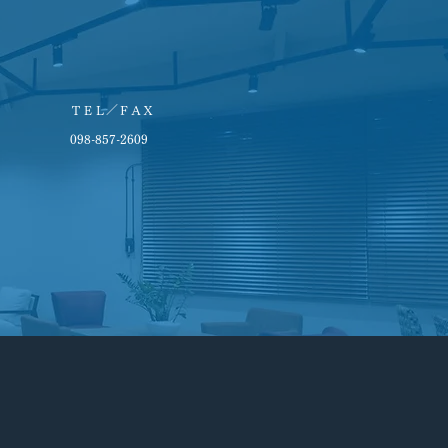
ＴＥＬ／ＦＡＸ
098-857-2609